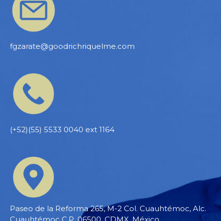
fgzarate@goodrichriquelme.com
(+52)(55) 5533 0040 ext 1164
Paseo de la Reforma 265, M-2 Col. Cuauhtémoc, Alc.
Cuauhtémoc C.P. 06500, CDMX, México