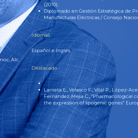
(2010).
Diplomado en Gestión Estratégica de Pr
Manufacturas Eléctricas / Consejo Nacion
Idiomas
Español e Inglés.
oc, Alc.
Destacado
Larrieta E., Velasco F., Vital P., López-A
Fernandez-Mejia C., “Pharmacological co
the expression of lipogenic genes” Euro