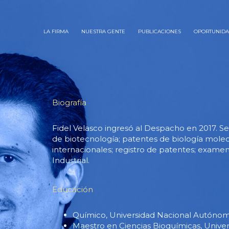
LA FIRMA
NUESTRA GENTE
PUBLICACIONES
OPORTUNID
Biografía
Fidel Velasco ingresó al Despacho en 2017. S
de biotecnología; patentes de biología molecu
internacionales; registro de patentes; exame
Industrial.
Educación
Químico, Universidad Nacional Autónom
Maestro en Ciencias Bioquímicas, Univ