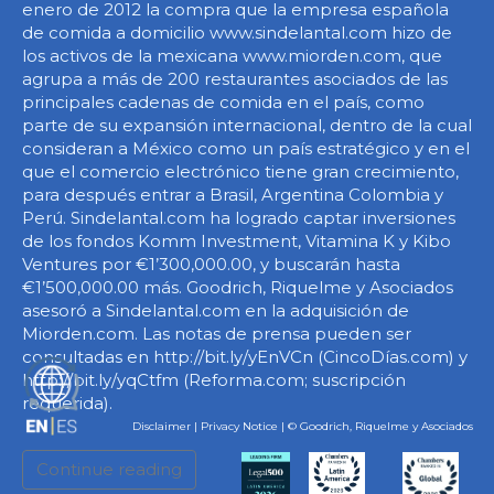
enero de 2012 la compra que la empresa española
de comida a domicilio www.sindelantal.com hizo de
los activos de la mexicana www.miorden.com, que
agrupa a más de 200 restaurantes asociados de las
principales cadenas de comida en el país, como
parte de su expansión internacional, dentro de la cual
consideran a México como un país estratégico y en el
que el comercio electrónico tiene gran crecimiento,
para después entrar a Brasil, Argentina Colombia y
Perú. Sindelantal.com ha logrado captar inversiones
de los fondos Komm Investment, Vitamina K y Kibo
Ventures por €1’300,000.00, y buscarán hasta
€1’500,000.00 más. Goodrich, Riquelme y Asociados
asesoró a Sindelantal.com en la adquisición de
Miorden.com. Las notas de prensa pueden ser
consultadas en http://bit.ly/yEnVCn (CincoDías.com) y
http://bit.ly/yqCtfm (Reforma.com; suscripción
ES
requerida).
Disclaimer
|
Privacy Notice
| © Goodrich, Riquelme y Asociados
Continue reading