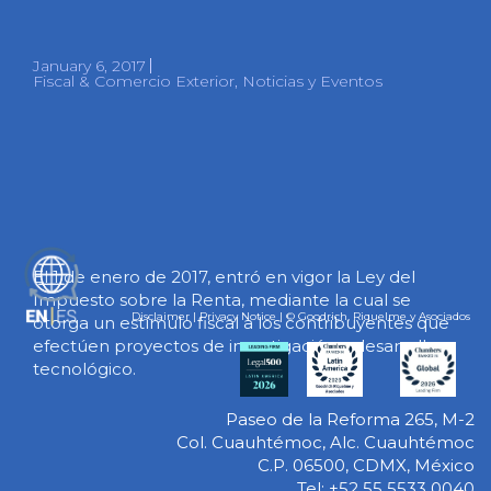
January 6, 2017
Fiscal & Comercio Exterior
,
Noticias y Eventos
El 1 de enero de 2017, entró en vigor la Ley del
ES
Impuesto sobre la Renta, mediante la cual se
Disclaimer
|
Privacy Notice
| © Goodrich, Riquelme y Asociados
otorga un estímulo fiscal a los contribuyentes que
efectúen proyectos de investigación y desarrollo
tecnológico.
Paseo de la Reforma 265, M-2
Col. Cuauhtémoc, Alc. Cuauhtémoc
C.P. 06500, CDMX, México
Tel: +52 55 5533 0040