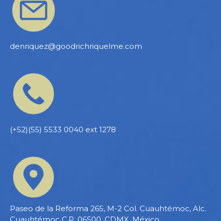
denriquez@goodrichriquelme.com
(+52)(55) 5533 0040 ext 1278
Paseo de la Reforma 265, M-2 Col. Cuauhtémoc, Alc.
Cuauhtémoc C.P. 06500, CDMX, México