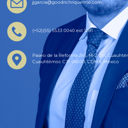
jjgarcia@goodrichriquelme.com
(+52)(55) 5533 0040 ext 1281
Paseo de la Reforma 265, M-2 Col. Cuauhtém
Cuauhtémoc C.P. 06500, CDMX, México