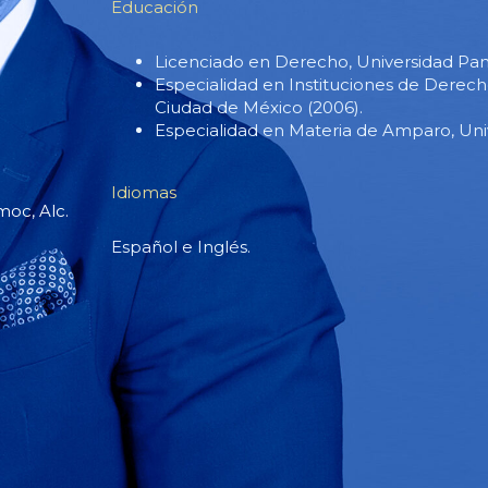
Educación
Licenciado en Derecho, Universidad Pan
Especialidad en Instituciones de Derecho
Ciudad de México (2006).
Especialidad en Materia de Amparo, Uni
Idiomas
oc, Alc.
Español e Inglés.