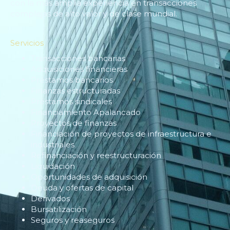
con la más amplia experiencia en transacciones
complejas de alto valor y de clase mundial.
Servicios
Transacciones bancarias
Adquisiciones financieras
Préstamos bancarios
Finanzas estructuradas
Préstamos sindicales
Financiamiento Apalancado
Proyectos de finanzas
Financiación de proyectos de infraestructura e
industriales
Refinanciación y reestructuración
Liquidación
Oportunidades de adquisición
Deuda y ofertas de capital
Derivados
Bursatilización
Seguros y reaseguros