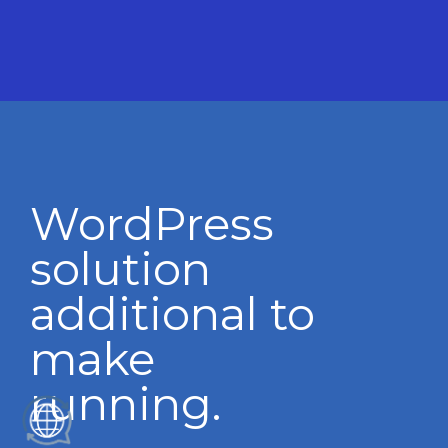
WordPress
solution
additional to
make
running.
ES