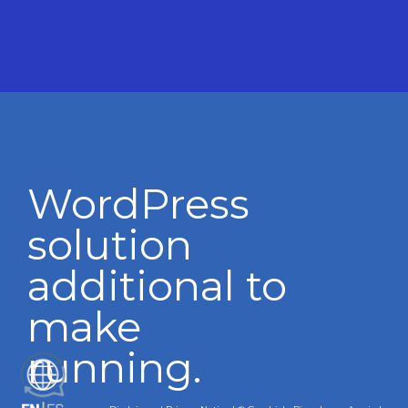
WordPress
solution
additional to
make
running.
ES