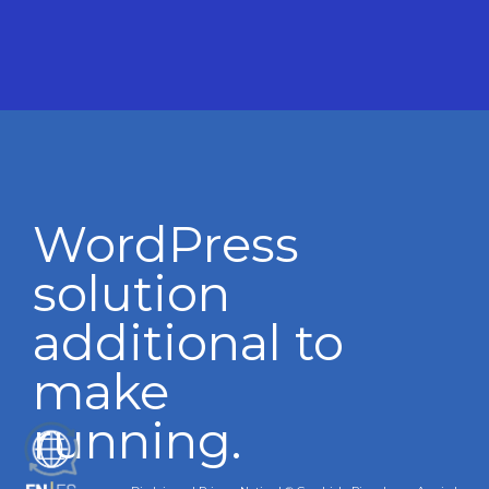
WordPress
solution
additional to
make
running.
ES